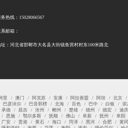
务热线：15028066567
联系邮箱：
地址：河北省邯郸市大名县大街镇鱼营村村东100米路北
阿里
澳门
阿克苏
安康
阿拉善盟
阿坝
北京
巴彦淖尔
巴音郭楞
北海
百色
巴中
白银
崇
承德
昌吉
沧州
郴州
楚雄
德州
德宏
迪
恩施
鄂尔多斯
抚顺
佛山
阜新
抚州
阜阳
广安
贵港
黄石
海口
菏泽
黑河
合肥
黄
呼和浩特
海西
花莲
衡阳
淮安
呼伦贝尔
哈