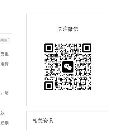
关注微信
列表
】
承受重
中发挥
性。这
见效
相关资讯
且后期