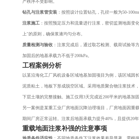
产秩序不受影响。
钻孔与注浆管安装
：按照设计位置钻孔，孔径一般为50-10
注浆施工
：按照预定压力和流量进行注浆，密切监测地面变化
上"的原则，确保浆液均匀分布。
质量检测与验收
：注浆完成后，通过取芯检测、载荷试验等
加固后的地基承载力不低于200kPa。
工程案例分析
以某沿海化工厂风机设备区域地基加固项目为例，该区域因
泥质粘土，地板下形成脱空区域。采用地质聚合物注浆技术，
下层土壤的完整接触。施工仅用3天完成近200平米的地基加
另一案例是某重工业厂房地面沉降治理项目，厂房地面因重
期间厂房正常运转。注浆后地面承载力提升40%，且提供20
重载地面注浆补强的注意事项
地质条件适应性
：不同地质条件下注浆效果差异显著，需根