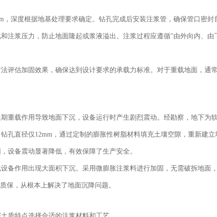
0mm，深度根据地基处理要求确定。钻孔完成后安装注浆管，确保管口密封
和注浆压力，防止地面隆起或浆液溢出。注浆过程应遵循"由外向内、由
方法评估加固效果，确保达到设计要求的承载力标准。对于重载地面，通
长期重载作用导致地面下沉，设备运行时产生剧烈震动。经勘察，地下为
钻孔直径仅12mm，通过定制的膨胀性树脂材料填充土壤空隙，重新建立
固，设备震动显著降低，有效保障了生产安全。
载设备作用出现大面积下沉。采用微膨胀注浆料进行加固，无需破拆地面
年质保，从根本上解决了地面沉降问题。
据土质特点选择合适的注浆材料和工艺。