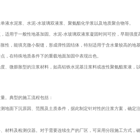
单液水泥浆、水泥-水玻璃双液浆、聚氨酯化学浆以及地质聚合物等。
，适用于一般性地基加固。水泥-水玻璃双液浆凝固时间可控，早期强度
膨胀性，能填充微小裂缝，形成弹性固结体，特别适用于含水量较高的地
特点，在特殊地质条件下的重载地面加固中表现出色。
强度、微膨胀型的注浆材料，如高铝铁水泥基注浆料或改性聚氨酯浆液，
质量。典型的施工流程包括：
检测地面下沉原因、范围及土质条件，据此制定针对性的注浆方案，确定
备、材料及检测仪器。对于需要连续生产的厂区，可采用分段施工方式，