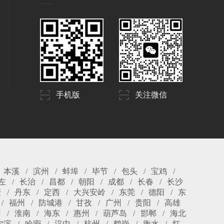
手机版
关注微信
本溪
滨州
蚌埠
毕节
包头
宝鸡
左
长治
昌都
朝阳
成都
长春
长沙
庆
丹东
定西
大兴安岭
东莞
德阳
东
福州
防城港
甘孜
广州
贵阳
高雄
冈
淮南
海东
惠州
葫芦岛
邯郸
海北
尔滨
哈密
汉中
杭州
鹤岗
衡水
红