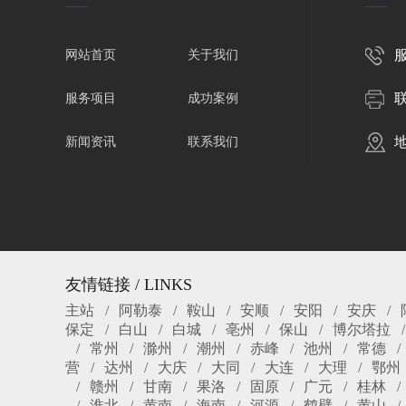
服
网站首页
关于我们
服务项目
成功案例
新闻资讯
联系我们
友情链接 / LINKS
主站
阿勒泰
鞍山
安顺
安阳
安庆
保定
白山
白城
亳州
保山
博尔塔拉
常州
滁州
潮州
赤峰
池州
常德
营
达州
大庆
大同
大连
大理
鄂州
赣州
甘南
果洛
固原
广元
桂林
淮北
黄南
海南
河源
鹤壁
黄山