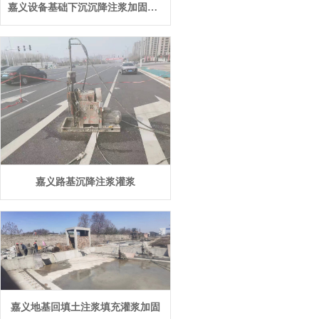
嘉义设备基础下沉沉降注浆加固施工
嘉义路基沉降注浆灌浆
嘉义地基回填土注浆填充灌浆加固