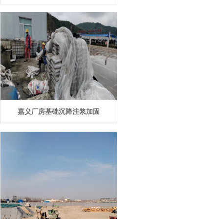
嘉义厂房基础沉降注浆加固