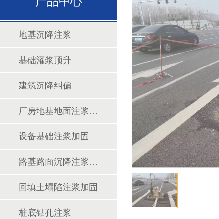
产品中心
地基沉降注浆
基础灌浆顶升
建筑沉降纠偏
厂房地基地面注浆加固
设备基础注浆加固
路基路面沉降注浆加固
回填土塌陷注浆加固
桩底钻孔注浆