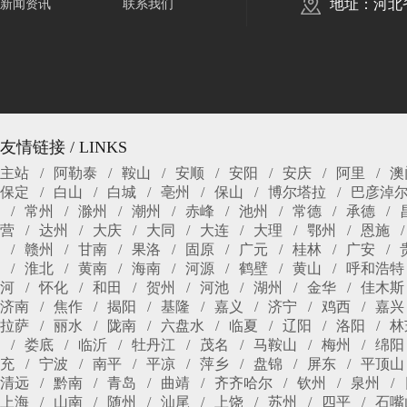
地址：河北
新闻资讯
联系我们
友情链接 / LINKS
主站
阿勒泰
鞍山
安顺
安阳
安庆
阿里
澳
保定
白山
白城
亳州
保山
博尔塔拉
巴彦淖
常州
滁州
潮州
赤峰
池州
常德
承德
营
达州
大庆
大同
大连
大理
鄂州
恩施
赣州
甘南
果洛
固原
广元
桂林
广安
淮北
黄南
海南
河源
鹤壁
黄山
呼和浩特
河
怀化
和田
贺州
河池
湖州
金华
佳木斯
济南
焦作
揭阳
基隆
嘉义
济宁
鸡西
嘉兴
拉萨
丽水
陇南
六盘水
临夏
辽阳
洛阳
林
娄底
临沂
牡丹江
茂名
马鞍山
梅州
绵阳
充
宁波
南平
平凉
萍乡
盘锦
屏东
平顶山
清远
黔南
青岛
曲靖
齐齐哈尔
钦州
泉州
上海
山南
随州
汕尾
上饶
苏州
四平
石嘴