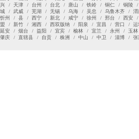
兴
天津
台州
台北
唐山
铁岭
铜仁
铜陵
城
武威
芜湖
无锡
乌海
吴忠
乌鲁木齐
渭
忻州
县
西宁
新北
咸宁
徐州
邢台
西安
盟
新竹
湘西
西双版纳
阳泉
宜昌
营口
运
延安
烟台
益阳
宜宾
榆林
宜兰
永州
玉林
肇庆
直辖县
自贡
株洲
中山
中卫
淄博
张